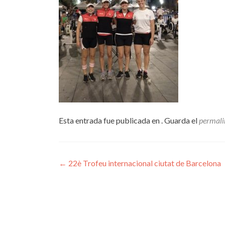
Esta entrada fue publicada en . Guarda el
permali
Navegación
←
22è Trofeu internacional ciutat de Barcelona
de
entradas