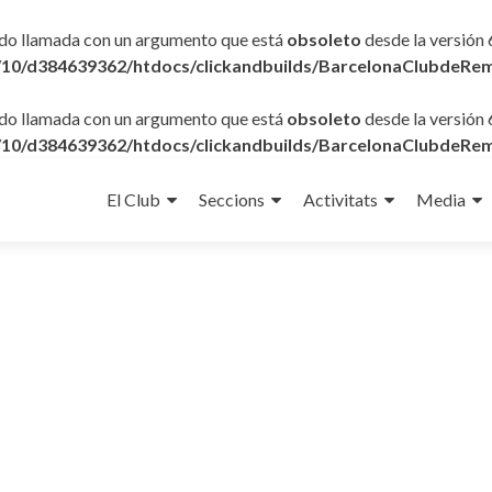
ido llamada con un argumento que está
obsoleto
desde la versión 
10/d384639362/htdocs/clickandbuilds/BarcelonaClubdeRem
ido llamada con un argumento que está
obsoleto
desde la versión 
10/d384639362/htdocs/clickandbuilds/BarcelonaClubdeRem
Ir
al
El Club
Seccions
Activitats
Media
contenido