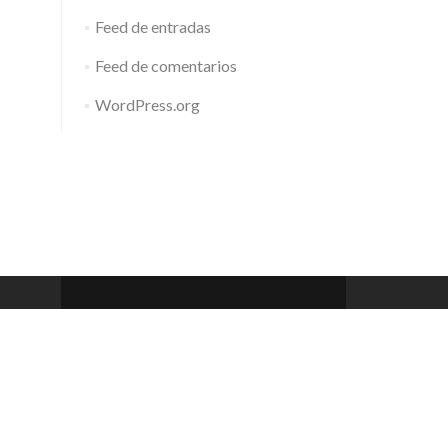
Feed de entradas
Feed de comentarios
WordPress.org
Barcelona Club de Rem
Zerif Lite
developed by
ThemeIsle
 a 20h