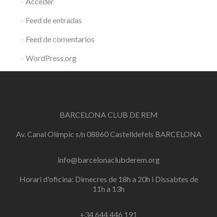
Acceder
Feed de entradas
Feed de comentarios
WordPress.org
BARCELONA CLUB DE REM
Av. Canal Olímpic s/n 08860 Castelldefels BARCELONA
info@barcelonaclubderem.org
Horari d'oficina: Dimecres de 18h a 20h i Dissabtes de
11h a 13h
+34 644 446 191