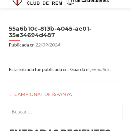
55a6b10c-813b-4045-ae01-
35e34694d487
Publicada en
22/09/2024
Esta entrada fue publicada en . Guarda el
permalink
.
Navegación
←
CAMPIONAT DE ESPANYA
de
Buscar:
entradas