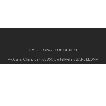
BARCELONA CLUB DE REM
Av. Canal Olímpic s/n 08860 Castelldefels BARCELONA
info@barcelonaclubderem.org
Horari d'oficina: Dimecres de 18h a 20h i Dissabtes de
11h a 13h
+34 644 446 191