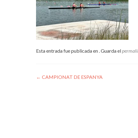
Esta entrada fue publicada en . Guarda el
permali
Navegación
←
CAMPIONAT DE ESPANYA
de
entradas