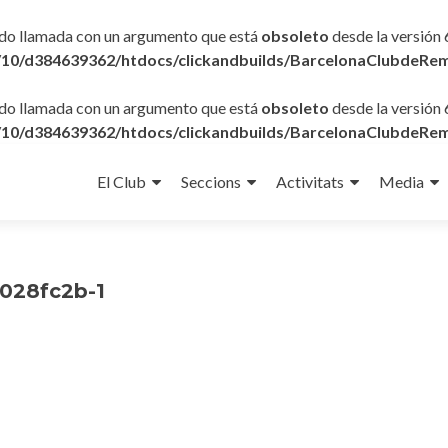
ido llamada con un argumento que está
obsoleto
desde la versión 
10/d384639362/htdocs/clickandbuilds/BarcelonaClubdeRem
ido llamada con un argumento que está
obsoleto
desde la versión 
10/d384639362/htdocs/clickandbuilds/BarcelonaClubdeRem
Ir
al
El Club
Seccions
Activitats
Media
contenido
a028fc2b-1