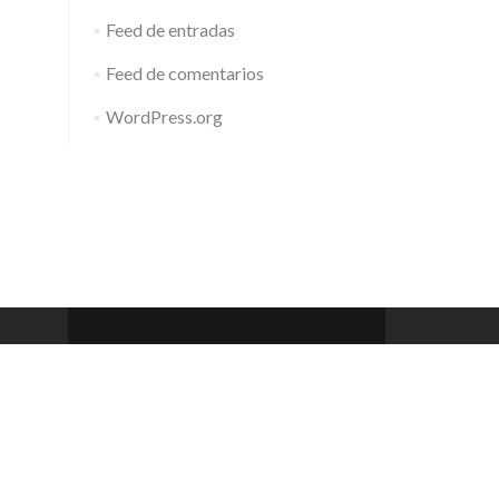
Feed de entradas
Feed de comentarios
WordPress.org
Barcelona Club de Rem
Zerif Lite
developed by
ThemeIsle
 a 20h