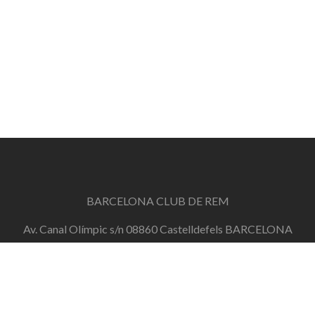
BARCELONA CLUB DE REM
Av. Canal Olímpic s/n 08860 Castelldefels BARCELONA
info@barcelonaclubderem.org
Horari d'oficina: Dimecres de 18h a 20h i Dissabtes de
11h a 13h