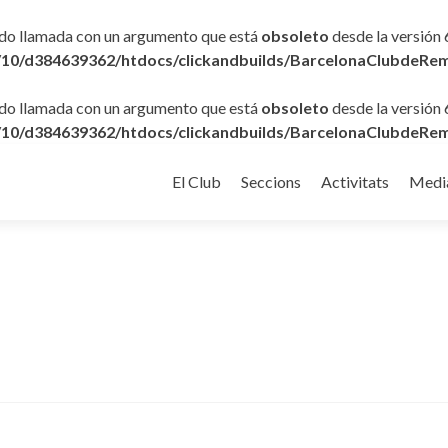
ido llamada con un argumento que está
obsoleto
desde la versión 
10/d384639362/htdocs/clickandbuilds/BarcelonaClubdeRem
ido llamada con un argumento que está
obsoleto
desde la versión 
10/d384639362/htdocs/clickandbuilds/BarcelonaClubdeRem
Ir
al
El Club
Seccions
Activitats
Medi
contenido