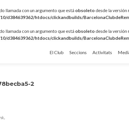
ido llamada con un argumento que está
obsoleto
desde la versión 
10/d384639362/htdocs/clickandbuilds/BarcelonaClubdeRem
ido llamada con un argumento que está
obsoleto
desde la versión 
10/d384639362/htdocs/clickandbuilds/BarcelonaClubdeRem
Ir
al
El Club
Seccions
Activitats
Medi
contenido
378becba5-2
nk
.