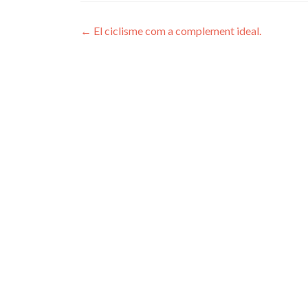
Navegación
←
El ciclisme com a complement ideal.
de
entradas