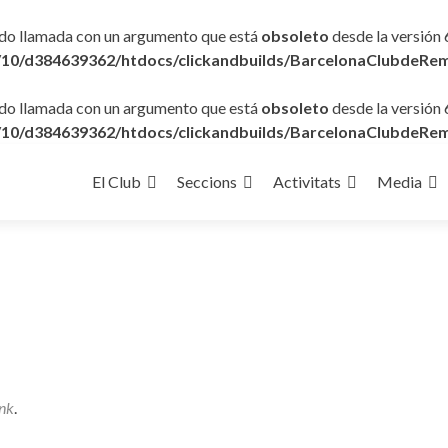
ido llamada con un argumento que está
obsoleto
desde la versión 
10/d384639362/htdocs/clickandbuilds/BarcelonaClubdeRem
ido llamada con un argumento que está
obsoleto
desde la versión 
10/d384639362/htdocs/clickandbuilds/BarcelonaClubdeRem
Ir
al
El Club
Seccions
Activitats
Media
contenido
nk
.