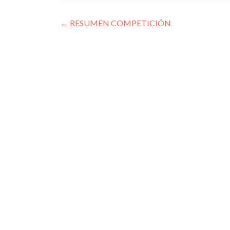
Navegación
←
RESUMEN COMPETICIÓN
de
entradas