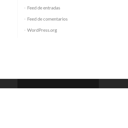
Feed de entradas
Feed de comentarios
WordPress.org
Barcelona Club de Rem
Zerif Lite
developed by
ThemeIsle
 a 20h