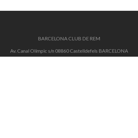
BARCELONA CLUB DE REM
Av. Canal Olímpic s/n 08860 Castelldefels BARCELONA
info@barcelonaclubderem.org
Horari d'oficina: Dimecres de 18h a 20h i Dissabtes de
11h a 13h
+34 644 446 191
de dilluns a divendres de 10h a 20h