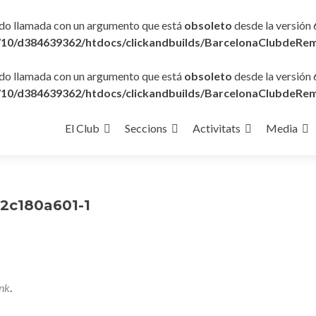
ido llamada con un argumento que está
obsoleto
desde la versión 
10/d384639362/htdocs/clickandbuilds/BarcelonaClubdeRem
ido llamada con un argumento que está
obsoleto
desde la versión 
10/d384639362/htdocs/clickandbuilds/BarcelonaClubdeRem
Ir
al
El Club
Seccions
Activitats
Media
contenido
2c180a601-1
nk
.