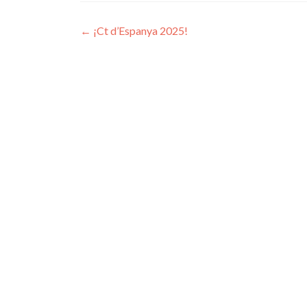
Navegación
←
¡Ct d’Espanya 2025!
de
entradas