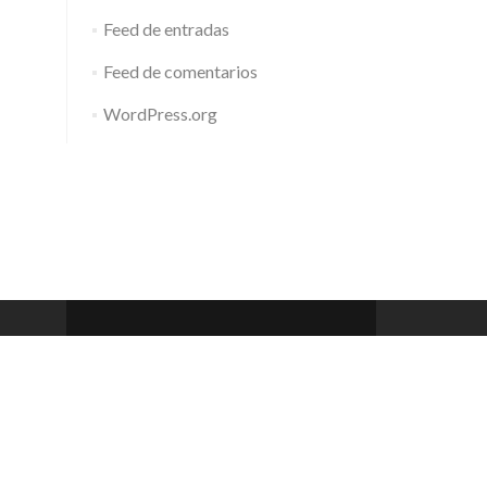
Feed de entradas
Feed de comentarios
WordPress.org
Barcelona Club de Rem
Zerif Lite
developed by
ThemeIsle
 a 20h