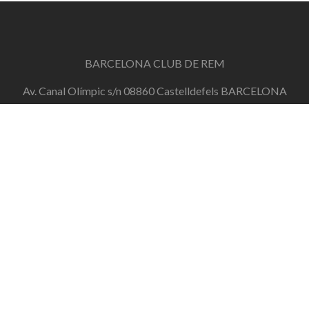
BARCELONA CLUB DE REM
Av. Canal Olímpic s/n 08860 Castelldefels BARCELONA
info@barcelonaclubderem.org
Horari d'oficina: Dimecres de 18h a 20h i Dissabtes de
11h a 13h
+34 644 446 191
de dilluns a divendres de 10h a 20h
Barcelona Club de Rem
Zerif Lite
developed by
ThemeIsle