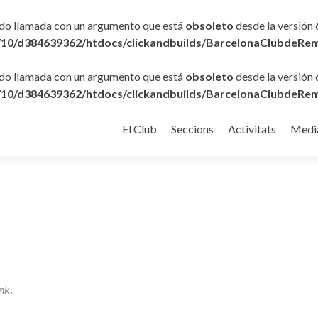
ido llamada con un argumento que está
obsoleto
desde la versión 
10/d384639362/htdocs/clickandbuilds/BarcelonaClubdeRem
ido llamada con un argumento que está
obsoleto
desde la versión 
10/d384639362/htdocs/clickandbuilds/BarcelonaClubdeRem
Ir
al
El Club
Seccions
Activitats
Medi
contenido
nk
.