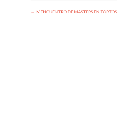
Navegación
←
IV ENCUENTRO DE MÁSTERS EN TORTO
de
entradas