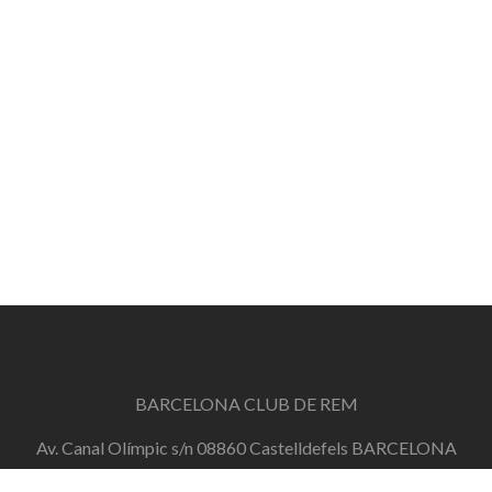
BARCELONA CLUB DE REM
Av. Canal Olímpic s/n 08860 Castelldefels BARCELONA