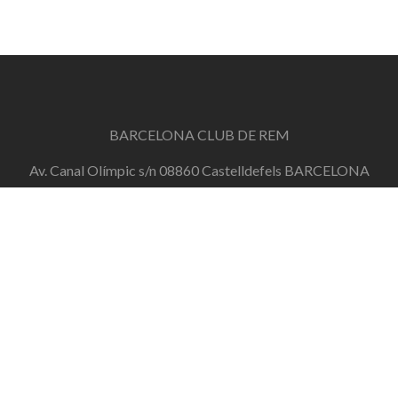
BARCELONA CLUB DE REM
Av. Canal Olímpic s/n 08860 Castelldefels BARCELONA
info@barcelonaclubderem.org
Horari d'oficina: Dimecres de 18h a 20h i Dissabtes de
11h a 13h
+34 644 446 191
de dilluns a divendres de 10h a 20h