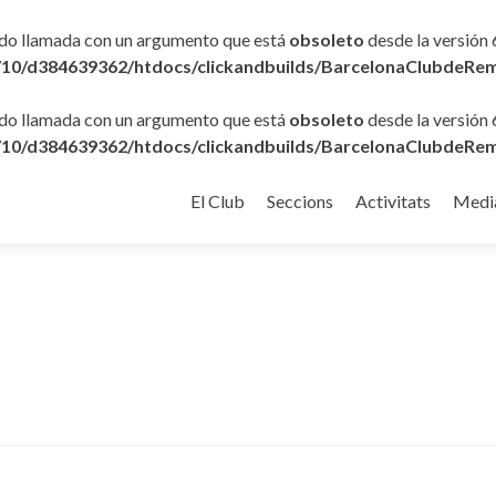
ido llamada con un argumento que está
obsoleto
desde la versión 
10/d384639362/htdocs/clickandbuilds/BarcelonaClubdeRem
ido llamada con un argumento que está
obsoleto
desde la versión 
10/d384639362/htdocs/clickandbuilds/BarcelonaClubdeRem
Ir
al
El Club
Seccions
Activitats
Medi
contenido