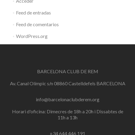
Acceder
Feed de entradas
Feed de comentarios
WordPress.org
BARCELONA CLUB DE REM
Av. Canal Olímpic s/n 08860 Castelldefels BARCELONA
info@barcelonaclubderem.org
Horari d'oficina: Dimecres de 18h a 20h i Dissabtes de
11h a 13h
+34 644 446 191