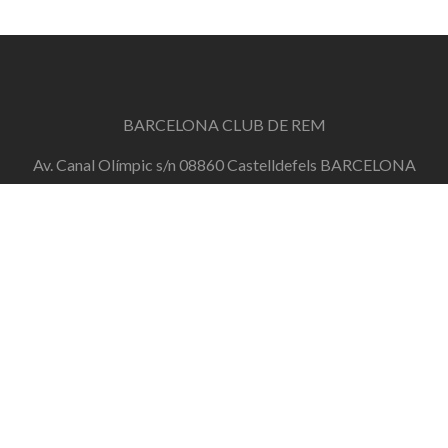
BARCELONA CLUB DE REM
Av. Canal Olímpic s/n 08860 Castelldefels BARCELONA
info@barcelonaclubderem.org
Horari d'oficina: Dimecres de 18h a 20h i Dissabtes de
11h a 13h
+34 644 446 191
de dilluns a divendres de 10h a 20h