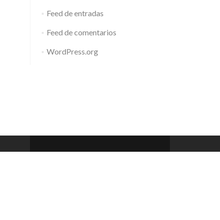
Feed de entradas
Feed de comentarios
WordPress.org
Barcelona Club de Rem
Zerif Lite
developed by
ThemeIsle
 a 20h