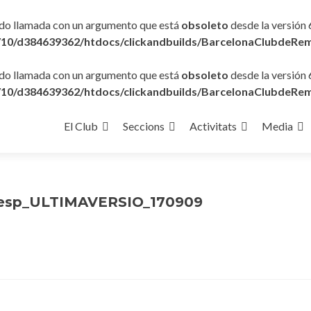
ido llamada con un argumento que está
obsoleto
desde la versión 
10/d384639362/htdocs/clickandbuilds/BarcelonaClubdeRem
ido llamada con un argumento que está
obsoleto
desde la versión 
10/d384639362/htdocs/clickandbuilds/BarcelonaClubdeRem
Ir
al
El Club
Seccions
Activitats
Media
contenido
_esp_ULTIMAVERSIO_170909