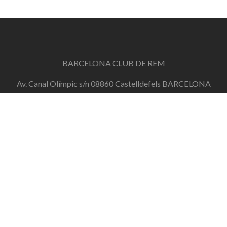
BARCELONA CLUB DE REM
Av. Canal Olímpic s/n 08860 Castelldefels BARCELONA
info@barcelonaclubderem.org
Horari d'oficina: Dimecres de 18h a 20h i Dissabtes de
11h a 13h
+34 644 446 191
de dilluns a divendres de 10h a 20h