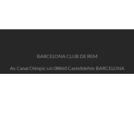
BARCELONA CLUB DE REM
Av. Canal Olímpic s/n 08860 Castelldefels BARCELONA
info@barcelonaclubderem.org
Horari d'oficina: Dimecres de 18h a 20h i Dissabtes de
11h a 13h
+34 644 446 191
de dilluns a divendres de 10h a 20h