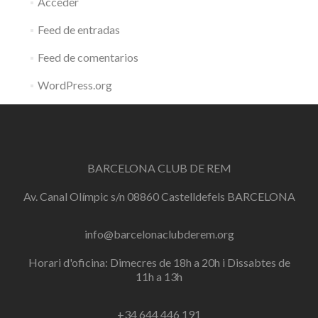
Acceder
Feed de entradas
Feed de comentarios
WordPress.org
BARCELONA CLUB DE REM
Av. Canal Olímpic s/n 08860 Castelldefels BARCELONA
info@barcelonaclubderem.org
Horari d'oficina: Dimecres de 18h a 20h i Dissabtes de
11h a 13h
+34 644 446 191