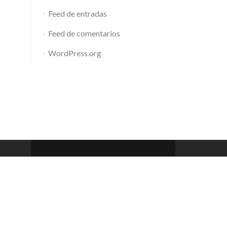
Feed de entradas
Feed de comentarios
WordPress.org
Barcelona Club de Rem
Zerif Lite
developed by
ThemeIsle
 a 20h