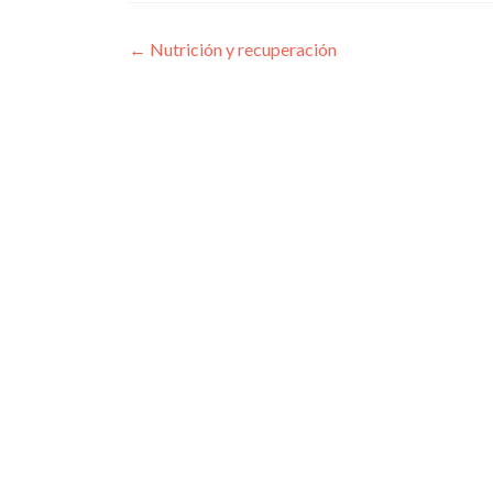
Navegación
←
Nutrición y recuperación
de
entradas