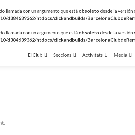
ido llamada con un argumento que está
obsoleto
desde la versión 
10/d384639362/htdocs/clickandbuilds/BarcelonaClubdeRem
ido llamada con un argumento que está
obsoleto
desde la versión 
10/d384639362/htdocs/clickandbuilds/BarcelonaClubdeRem
Ir
al
El Club
Seccions
Activitats
Media
contenido
nk
.