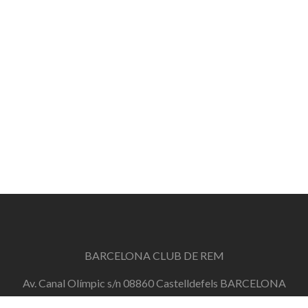
BARCELONA CLUB DE REM
Av. Canal Olímpic s/n 08860 Castelldefels BARCELONA