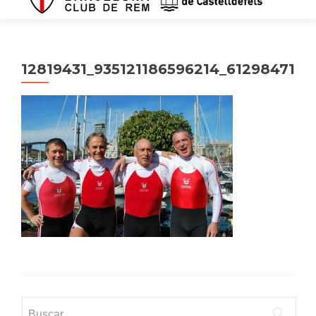
12819431_935121186596214_612984716
Buscar: