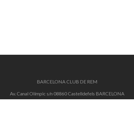
BARCELONA CLUB DE REM
Av. Canal Olímpic s/n 08860 Castelldefels BARCELONA
info@barcelonaclubderem.org
Horari d'oficina: Dimecres de 18h a 20h i Dissabtes de
11h a 13h