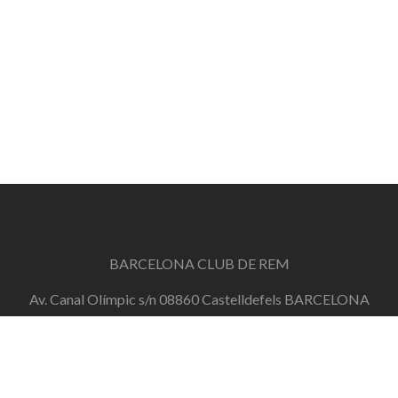
BARCELONA CLUB DE REM
Av. Canal Olímpic s/n 08860 Castelldefels BARCELONA
info@barcelonaclubderem.org
Horari d'oficina: Dimecres de 18h a 20h i Dissabtes de