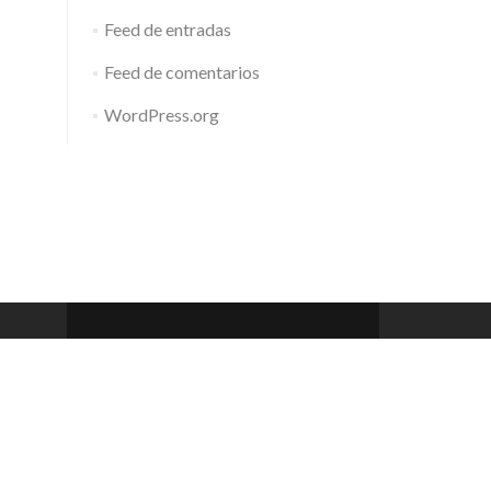
Feed de entradas
Feed de comentarios
WordPress.org
Barcelona Club de Rem
Zerif Lite
developed by
ThemeIsle
 a 20h