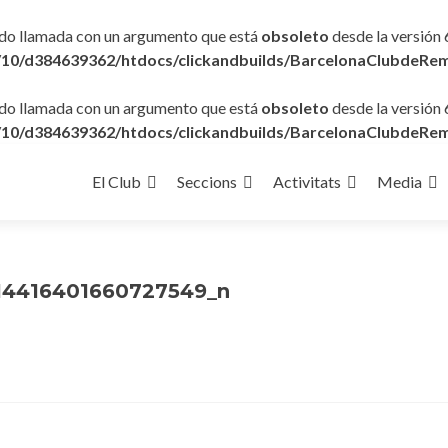
ido llamada con un argumento que está
obsoleto
desde la versión 
10/d384639362/htdocs/clickandbuilds/BarcelonaClubdeRem
ido llamada con un argumento que está
obsoleto
desde la versión 
10/d384639362/htdocs/clickandbuilds/BarcelonaClubdeRem
Ir
al
El Club
Seccions
Activitats
Media
contenido
14416401660727549_n