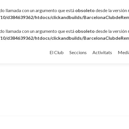
ido llamada con un argumento que está
obsoleto
desde la versión 
10/d384639362/htdocs/clickandbuilds/BarcelonaClubdeRem
ido llamada con un argumento que está
obsoleto
desde la versión 
10/d384639362/htdocs/clickandbuilds/BarcelonaClubdeRem
Ir
al
El Club
Seccions
Activitats
Medi
contenido