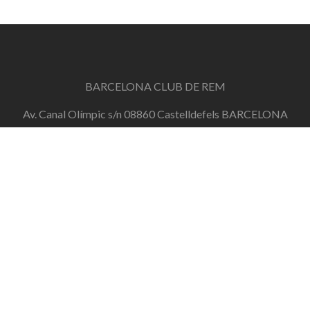
BARCELONA CLUB DE REM
Av. Canal Olímpic s/n 08860 Castelldefels BARCELONA
info@barcelonaclubderem.org
Horari d'oficina: Dimecres de 18h a 20h i Dissabtes de
11h a 13h
+34 644 446 191
de dilluns a divendres de 10h a 20h