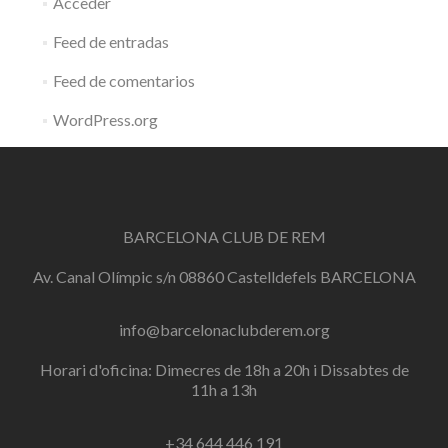
Acceder
Feed de entradas
Feed de comentarios
WordPress.org
BARCELONA CLUB DE REM
Av. Canal Olímpic s/n 08860 Castelldefels BARCELONA
info@barcelonaclubderem.org
Horari d'oficina: Dimecres de 18h a 20h i Dissabtes de
11h a 13h
+34 644 446 191