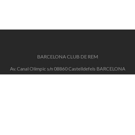
BARCELONA CLUB DE REM
Av. Canal Olímpic s/n 08860 Castelldefels BARCELONA
info@barcelonaclubderem.org
Horari d'oficina: Dimecres de 18h a 20h i Dissabtes de
11h a 13h
+34 644 446 191
de dilluns a divendres de 10h a 20h