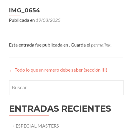
IMG_0654
Publicada en
19/03/2025
Esta entrada fue publicada en . Guarda el
permalink
.
Navegación
←
Todo lo que un remero debe saber (sección III)
de
Buscar:
entradas
ENTRADAS RECIENTES
ESPECIAL MASTERS