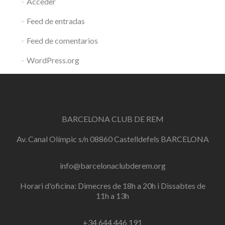
Acceder
Feed de entradas
Feed de comentarios
WordPress.org
BARCELONA CLUB DE REM
Av. Canal Olímpic s/n 08860 Castelldefels BARCELONA
info@barcelonaclubderem.org
Horari d'oficina: Dimecres de 18h a 20h i Dissabtes de
11h a 13h
+34 644 446 191