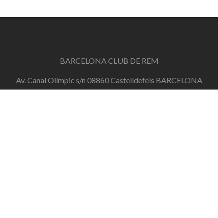
BARCELONA CLUB DE REM
Av. Canal Olímpic s/n 08860 Castelldefels BARCELONA
info@barcelonaclubderem.org
Horari d'oficina: Dimecres de 18h a 20h i Dissabtes de
11h a 13h
+34 644 446 191
de dilluns a divendres de 10h a 20h