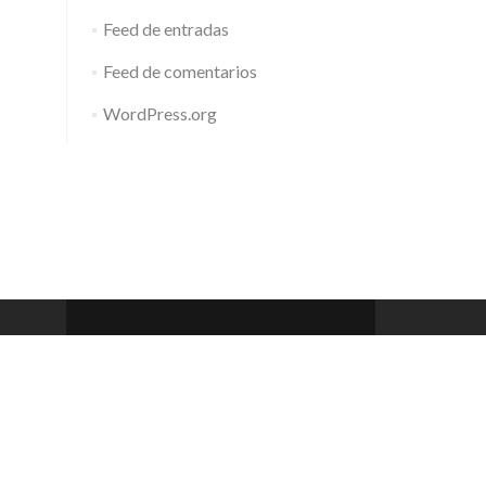
Feed de entradas
Feed de comentarios
WordPress.org
Barcelona Club de Rem
Zerif Lite
developed by
ThemeIsle
 a 20h