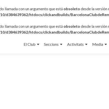
ido llamada con un argumento que está
obsoleto
desde la versión 
10/d384639362/htdocs/clickandbuilds/BarcelonaClubdeRem
ido llamada con un argumento que está
obsoleto
desde la versión 
10/d384639362/htdocs/clickandbuilds/BarcelonaClubdeRem
Ir
al
El Club
Seccions
Activitats
Media
contenido