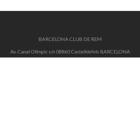
BARCELONA CLUB DE REM
Av. Canal Olímpic s/n 08860 Castelldefels BARCELONA
info@barcelonaclubderem.org
Horari d'oficina: Dimecres de 18h a 20h i Dissabtes de
11h a 13h
+34 644 446 191
de dilluns a divendres de 10h a 20h