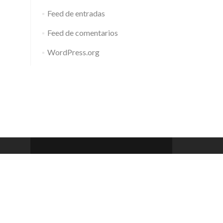
Feed de entradas
Feed de comentarios
WordPress.org
Barcelona Club de Rem
Zerif Lite
developed by
ThemeIsle
 a 20h