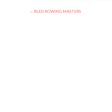
Navegación
←
BLED ROWING MASTERS
de
entradas