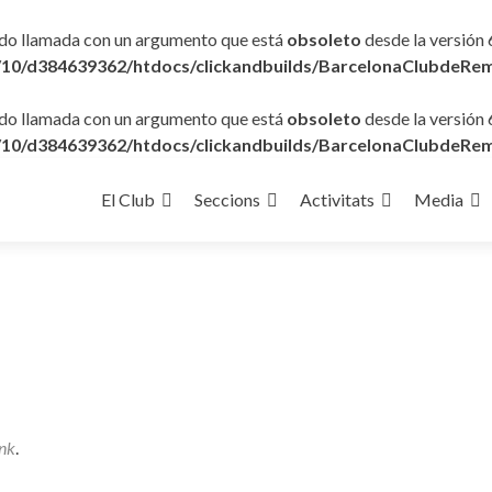
ido llamada con un argumento que está
obsoleto
desde la versión 
10/d384639362/htdocs/clickandbuilds/BarcelonaClubdeRem
ido llamada con un argumento que está
obsoleto
desde la versión 
10/d384639362/htdocs/clickandbuilds/BarcelonaClubdeRem
Ir
al
El Club
Seccions
Activitats
Media
contenido
nk
.