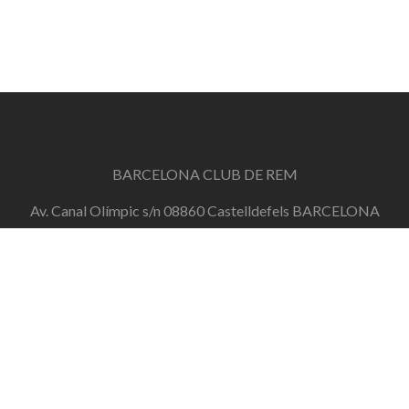
BARCELONA CLUB DE REM
Av. Canal Olímpic s/n 08860 Castelldefels BARCELONA
info@barcelonaclubderem.org
Horari d'oficina: Dimecres de 18h a 20h i Dissabtes de
11h a 13h
+34 644 446 191
de dilluns a divendres de 10h a 20h