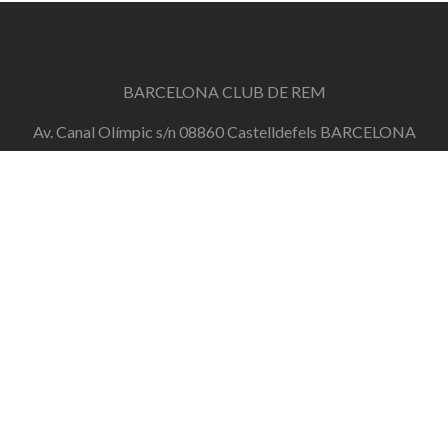
BARCELONA CLUB DE REM
Av. Canal Olímpic s/n 08860 Castelldefels BARCELONA
info@barcelonaclubderem.org
Horari d'oficina: Dimecres de 18h a 20h i Dissabtes de
11h a 13h
+34 644 446 191
de dilluns a divendres de 10h a 20h
Barcelona Club de Rem
Zerif Lite
developed by
ThemeIsle