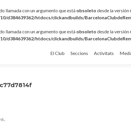
ido llamada con un argumento que está
obsoleto
desde la versión 
10/d384639362/htdocs/clickandbuilds/BarcelonaClubdeRem
ido llamada con un argumento que está
obsoleto
desde la versión 
10/d384639362/htdocs/clickandbuilds/BarcelonaClubdeRem
Ir
al
El Club
Seccions
Activitats
Medi
contenido
c77d7814f
nk
.