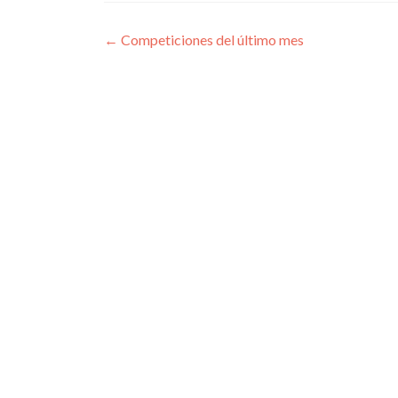
Navegación
←
Competiciones del último mes
de
entradas