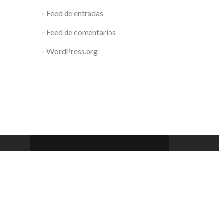
Feed de entradas
Feed de comentarios
WordPress.org
Barcelona Club de Rem
Zerif Lite
developed by
ThemeIsle
 a 20h