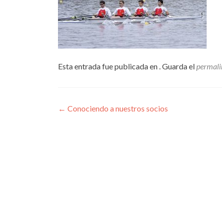
Esta entrada fue publicada en . Guarda el
permali
Navegación
←
Conociendo a nuestros socios
de
entradas