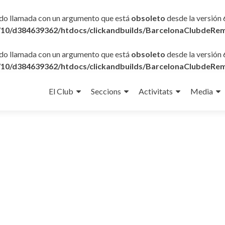
ido llamada con un argumento que está
obsoleto
desde la versión 
10/d384639362/htdocs/clickandbuilds/BarcelonaClubdeRem
ido llamada con un argumento que está
obsoleto
desde la versión 
10/d384639362/htdocs/clickandbuilds/BarcelonaClubdeRem
Ir
al
El Club
Seccions
Activitats
Media
contenido