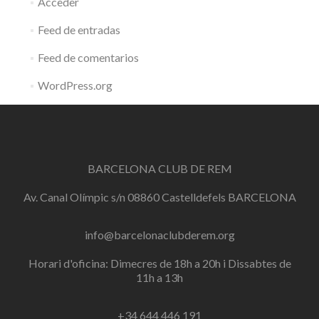
Acceder
Feed de entradas
Feed de comentarios
WordPress.org
BARCELONA CLUB DE REM
Av. Canal Olímpic s/n 08860 Castelldefels BARCELONA
info@barcelonaclubderem.org
Horari d'oficina: Dimecres de 18h a 20h i Dissabtes de
11h a 13h
+34 644 446 191