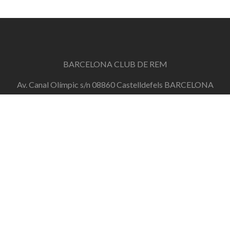
BARCELONA CLUB DE REM
Av. Canal Olímpic s/n 08860 Castelldefels BARCELONA
info@barcelonaclubderem.org
Horari d'oficina: Dimecres de 18h a 20h i Dissabtes de
11h a 13h
+34 644 446 191
de dilluns a divendres de 10h a 20h