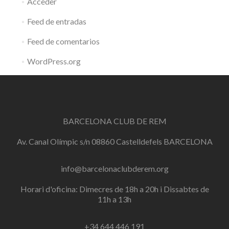
Acceder
Feed de entradas
Feed de comentarios
WordPress.org
BARCELONA CLUB DE REM
Av. Canal Olímpic s/n 08860 Castelldefels BARCELONA
info@barcelonaclubderem.org
Horari d'oficina: Dimecres de 18h a 20h i Dissabtes de
11h a 13h
+34 644 446 191