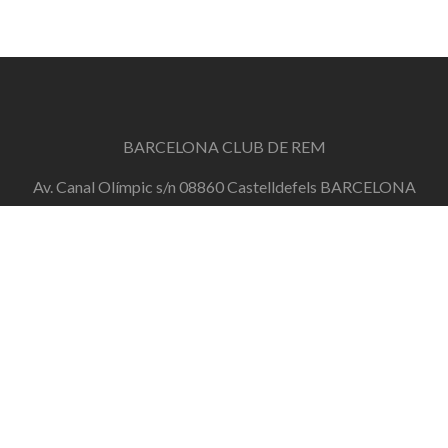
BARCELONA CLUB DE REM
Av. Canal Olímpic s/n 08860 Castelldefels BARCELONA
info@barcelonaclubderem.org
Horari d'oficina: Dimecres de 18h a 20h i Dissabtes de
11h a 13h
+34 644 446 191
de dilluns a divendres de 10h a 20h