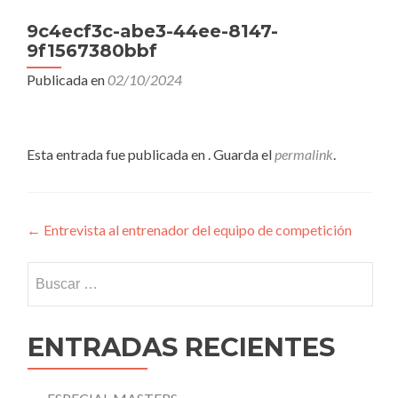
9c4ecf3c-abe3-44ee-8147-
9f1567380bbf
Publicada en
02/10/2024
Esta entrada fue publicada en . Guarda el
permalink
.
Navegación
←
Entrevista al entrenador del equipo de competición
de
Buscar:
entradas
ENTRADAS RECIENTES