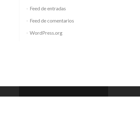
Feed de entradas
Feed de comentarios
WordPress.org
Barcelona Club de Rem
Zerif Lite
developed by
ThemeIsle
 a 20h