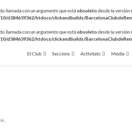
ido llamada con un argumento que está
obsoleto
desde la versión 
10/d384639362/htdocs/clickandbuilds/BarcelonaClubdeRem
ido llamada con un argumento que está
obsoleto
desde la versión 
10/d384639362/htdocs/clickandbuilds/BarcelonaClubdeRem
Ir
al
El Club
Seccions
Activitats
Media
contenido
nk
.