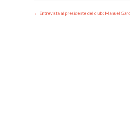
Navegación
←
Entrevista al presidente del club: Manuel Gar
de
entradas