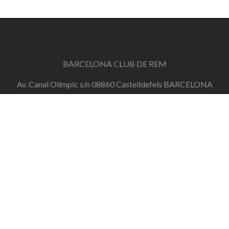
BARCELONA CLUB DE REM
Av. Canal Olímpic s/n 08860 Castelldefels BARCELONA
info@barcelonaclubderem.org
Horari d'oficina: Dimecres de 18h a 20h i Dissabtes de
11h a 13h
+34 644 446 191
de dilluns a divendres de 10h a 20h