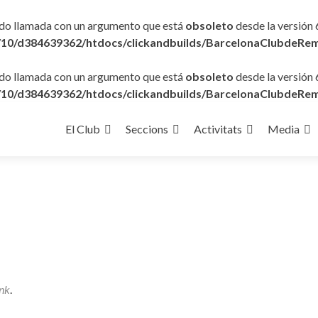
ido llamada con un argumento que está
obsoleto
desde la versión 
10/d384639362/htdocs/clickandbuilds/BarcelonaClubdeRem
ido llamada con un argumento que está
obsoleto
desde la versión 
10/d384639362/htdocs/clickandbuilds/BarcelonaClubdeRem
Ir
al
El Club
Seccions
Activitats
Media
contenido
nk
.