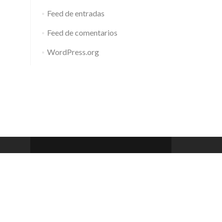
Feed de entradas
Feed de comentarios
WordPress.org
Barcelona Club de Rem
Zerif Lite
developed by
ThemeIsle
 a 20h