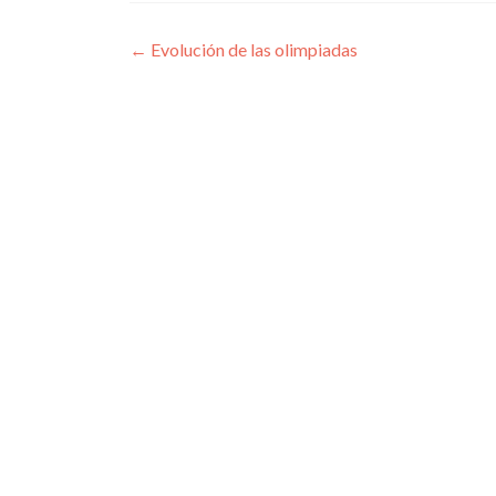
Navegación
←
Evolución de las olimpiadas
de
entradas