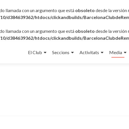
ido llamada con un argumento que está
obsoleto
desde la versión 
10/d384639362/htdocs/clickandbuilds/BarcelonaClubdeRem
ido llamada con un argumento que está
obsoleto
desde la versión 
10/d384639362/htdocs/clickandbuilds/BarcelonaClubdeRem
Ir
al
El Club
Seccions
Activitats
Media
contenido