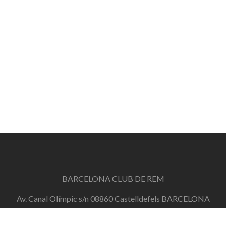
BARCELONA CLUB DE REM
Av. Canal Olímpic s/n 08860 Castelldefels BARCELONA
info@barcelonaclubderem.org