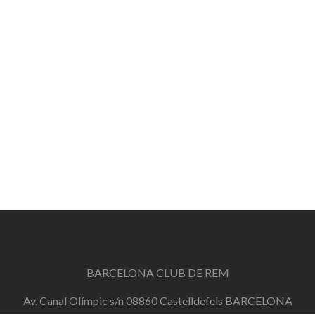
BARCELONA CLUB DE REM
Av. Canal Olímpic s/n 08860 Castelldefels BARCELONA