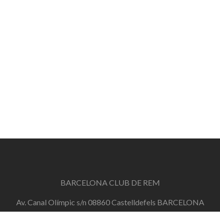
BARCELONA CLUB DE REM
Av. Canal Olímpic s/n 08860 Castelldefels BARCELONA